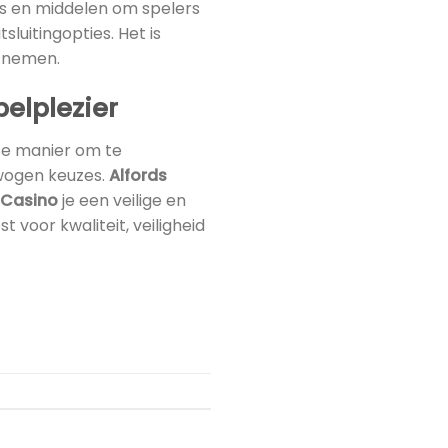
ols en middelen om spelers
sluitingopties. Het is
t nemen.
elplezier
ste manier om te
wogen keuzes.
Alfords
 Casino
je een veilige en
t voor kwaliteit, veiligheid