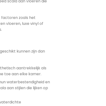
eed scala aan vloeren die
e factoren zoals het
n vloeren, luxe vinyl of
s.
 geschikt kunnen zijn dan
hetisch aantrekkelijk als
me toe aan elke kamer.
 hun waterbestendigheid en
 aan stijlen die lijken op
waterdichte