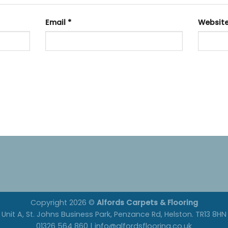
Email
*
Websit
Copyright 2026 ©
Alfords Carpets & Flooring
Unit A, St. Johns Business Park, Penzance Rd, Helston. TR13 8HN
01326 564 860 | info@alfordsflooring.co.uk