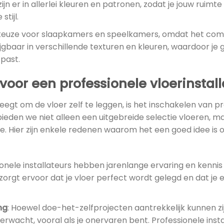
jn er in allerlei kleuren en patronen, zodat je jouw ruimt
stijl.
e keuze voor slaapkamers en speelkamers, omdat het com
krijgbaar in verschillende texturen en kleuren, waardoor je
 past.
oor een professionele vloerinstall
egt om de vloer zelf te leggen, is het inschakelen van p
ieden we niet alleen een uitgebreide selectie vloeren, 
tie. Hier zijn enkele redenen waarom het een goed idee is
ionele installateurs hebben jarenlange ervaring en kenni
t zorgt ervoor dat je vloer perfect wordt gelegd en dat je 
ng
: Hoewel doe-het-zelfprojecten aantrekkelijk kunnen z
verwacht, vooral als je onervaren bent. Professionele inst