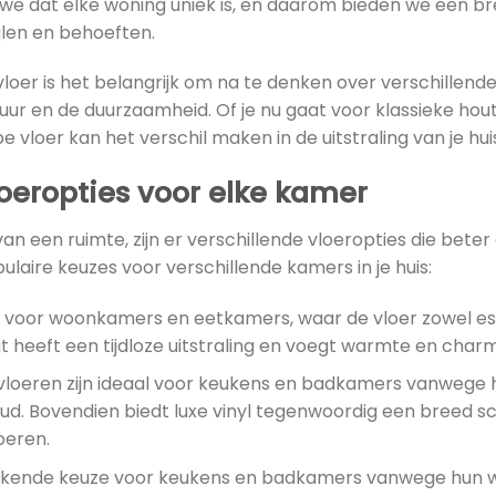
we dat elke woning uniek is, en daarom bieden we een br
ijlen en behoeften.
e vloer is het belangrijk om na te denken over verschillend
tuur en de duurzaamheid. Of je nu gaat voor klassieke houte
pe vloer kan het verschil maken in de uitstraling van je hui
loeropties voor elke kamer
van een ruimte, zijn er verschillende vloeropties die beter
pulaire keuzes voor verschillende kamers in je huis:
t voor woonkamers en eetkamers, waar de vloer zowel est
t heeft een tijdloze uitstraling en voegt warmte en char
 vloeren zijn ideaal voor keukens en badkamers vanwege
. Bovendien biedt luxe vinyl tegenwoordig een breed scala
oeren.
tstekende keuze voor keukens en badkamers vanwege hun 