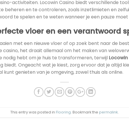
sino-activiteiten. Locowin Casino biedt verschillende to
 beheren en te controleren, zoals inzetlimieten en zelfuit
ntwoord te spelen en te weten wanneer je een pauze moe
rfecte vloer en een verantwoord sp
rfraaien met een nieuwe vloer of op zoek bent naar de be
 casino, het draait allemaal om het maken van welover
je nodig hebt om je huis te transformeren, terwijl
Locowin
biedt. Ongeacht wat je kiest, zorg ervoor dat je altijd kies
al kunt genieten van je omgeving, zowel thuis als online.
This entry was posted in
Flooring
. Bookmark the
permalink
.