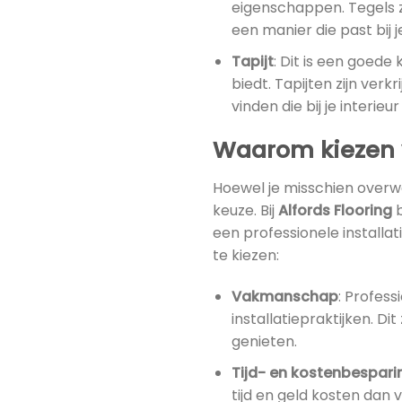
eigenschappen. Tegels zi
een manier die past bij je 
Tapijt
: Dit is een goed
biedt. Tapijten zijn ver
vinden die bij je interieur
Waarom kiezen v
Hoewel je misschien overwe
keuze. Bij
Alfords Flooring
b
een professionele installa
te kiezen:
Vakmanschap
: Profess
installatiepraktijken. Di
genieten.
Tijd- en kostenbespari
tijd en geld kosten dan 