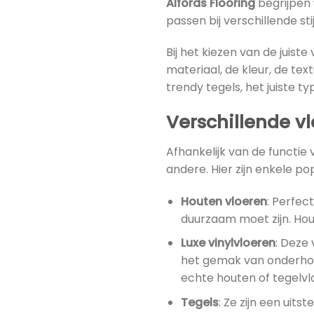
Alfords Flooring
begrijpen 
passen bij verschillende st
Bij het kiezen van de juist
materiaal, de kleur, de tex
trendy tegels, het juiste ty
Verschillende v
Afhankelijk van de functie 
andere. Hier zijn enkele po
Houten vloeren
: Perfec
duurzaam moet zijn. Hou
Luxe vinylvloeren
: Deze
het gemak van onderhoud
echte houten of tegelvl
Tegels
: Ze zijn een ui