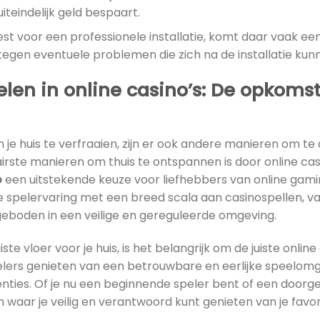
uiteindelijk geld bespaart.
est voor een professionele installatie, komt daar vaak een
egen eventuele problemen die zich na de installatie kun
len in online casino’s: De opkoms
je huis te verfraaien, zijn er ook andere manieren om te
rste manieren om thuis te ontspannen is door online casi
o
een uitstekende keuze voor liefhebbers van online gami
 spelervaring met een breed scala aan casinospellen, v
geboden in een veilige en gereguleerde omgeving.
ste vloer voor je huis, is het belangrijk om de juiste online 
lers genieten van een betrouwbare en eerlijke speelom
enties. Of je nu een beginnende speler bent of een doorg
 waar je veilig en verantwoord kunt genieten van je favor