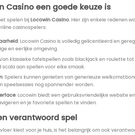
 Casino een goede keuze is
het spelen bij
Locowin Casino
. Hier zijn enkele redenen 
nline casinospelers:
aarheid
: Locowin Casino is volledig gelicentieerd en ger
lige en eerlijke omgeving.
 Van klassieke tafelspellen zoals blackjack en roulette to
 scala aan spellen voor elke smaak.
n
: Spelers kunnen genieten van generieuze welkomstbon
n speelsessies nog spannender worden.
terface
: Locowin biedt een gebruiksvriendelijke website 
avigeren en je favoriete spellen te vinden.
en verantwoord spel
 vloer kiest voor je huis, is het belangrijk om ook verantw