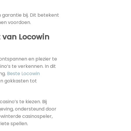
 garantie bij. Dit betekent
nen voordoen.
t van Locowin
 ontspannen en plezier te
no’s te verkennen. In dit
ng.
Beste Locowin
an gokkasten tot
casino’s te kiezen. Bij
geving, ondersteund door
ewinterde casinospeler,
iete spellen.