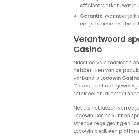
efficiënt werken, wat je 
Garantie
: Wanneer je ki
dat je beschermd bent t
Verantwoord spe
Casino
Naast de vele manieren om 
hebben. Een van de populai
verband is
Locowin Casin
Casino
biedt een geweldige
tafelspellen, allemaal aan
Net als het kiezen van de jui
Locowin Casino kunnen spe
strenge regelgeving en lic
Locowin biedt een platform